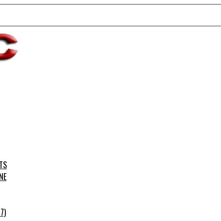
TS
NE
7)