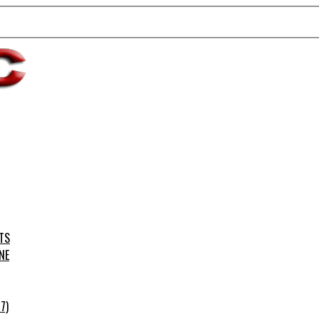
TS
NE
7)