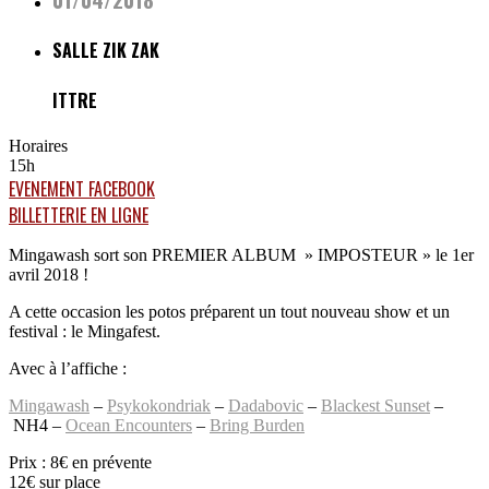
SALLE ZIK ZAK
ITTRE
Horaires
15h
EVENEMENT FACEBOOK
BILLETTERIE EN LIGNE
Mingawash sort son PREMIER ALBUM » IMPOSTEUR » le 1er
avril 2018 !
A cette occasion les potos préparent un tout nouveau show et un
festival : le Mingafest.
Avec à l’affiche :
Mingawash
–
Psykokondriak
–
Dadabovic
–
Blackest Sunset
–
NH4
–
Ocean Encounters
–
Bring Burden
Prix : 8€ en prévente
12€ sur place