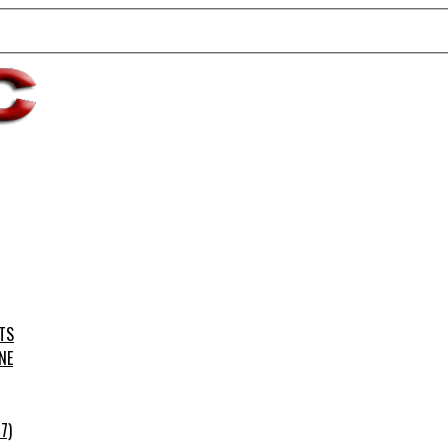
TS
NE
7)