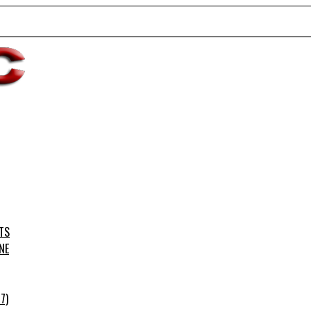
TS
NE
7)