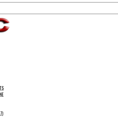
TS
NE
7)